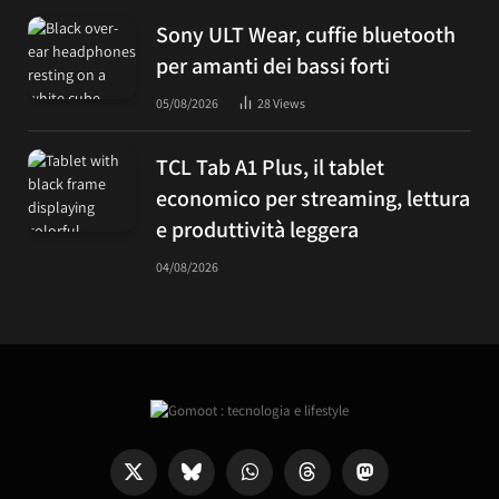
Sony ULT Wear, cuffie bluetooth
per amanti dei bassi forti
05/08/2026
28
Views
TCL Tab A1 Plus, il tablet
economico per streaming, lettura
e produttività leggera
04/08/2026
X
Bluesky
WhatsApp
Threads
Mastodon