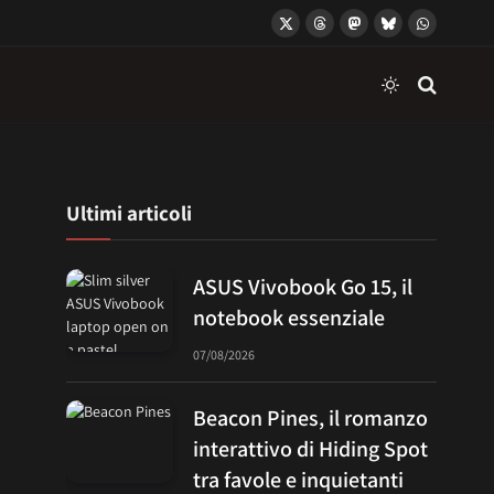
X
Threads
Mastodon
Bluesky
WhatsApp
(Twitter)
Ultimi articoli
ASUS Vivobook Go 15, il
notebook essenziale
07/08/2026
Beacon Pines, il romanzo
interattivo di Hiding Spot
tra favole e inquietanti