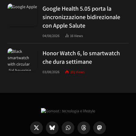
Google Health 5.05 porta la
sincronizzazione bidirezionale
con Apple Salute
04/08/2026
16
Views
Honor Watch 6, lo smartwatch
che dura settimane
03/08/2026
301
Views
X
Bluesky
WhatsApp
Threads
Mastodon
(Twitter)