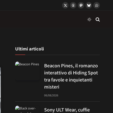
X
Threads
Mastodon
Bluesky
WhatsApp
(Twitter)
Ultimi articoli
Beacon Pines, il romanzo
interattivo di Hiding Spot
tra favole e inquietanti
misteri
06/08/2026
Sony ULT Wear, cuffie