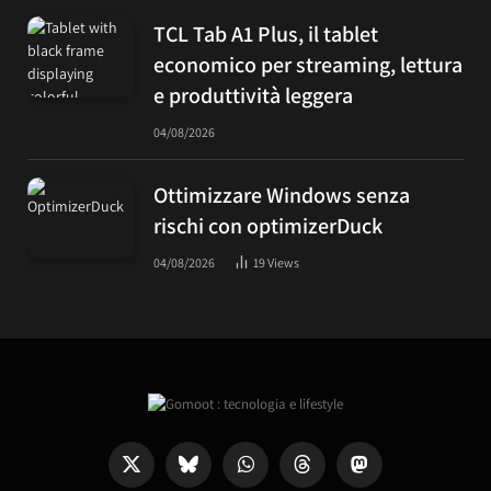
TCL Tab A1 Plus, il tablet
economico per streaming, lettura
e produttività leggera
04/08/2026
Ottimizzare Windows senza
rischi con optimizerDuck
04/08/2026
19
Views
X
Bluesky
WhatsApp
Threads
Mastodon