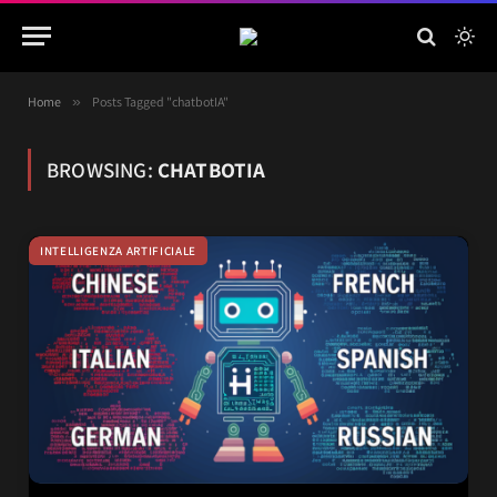
Home
»
Posts Tagged "chatbotIA"
BROWSING:
CHATBOTIA
INTELLIGENZA ARTIFICIALE