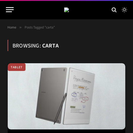
Home
»
Posts Tagged "carta"
BROWSING:
CARTA
TABLET