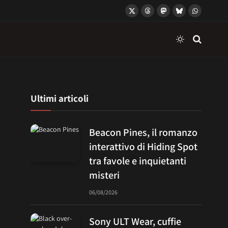
X
Threads
Mastodon
Bluesky
WhatsApp
(Twitter)
Ultimi articoli
Beacon Pines, il romanzo
interattivo di Hiding Spot
tra favole e inquietanti
misteri
06/08/2026
Sony ULT Wear, cuffie