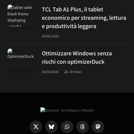
TCL Tab A1 Plus, il tablet
economico per streaming, lettura
e produttività leggera
04/08/2026
Ottimizzare Windows senza
rischi con optimizerDuck
04/08/2026
19
Views
X
Bluesky
WhatsApp
Threads
Mastodon