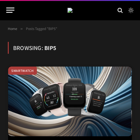
Home
»
Posts Tagged "BIP5"
BROWSING:
BIP5
SMARTWATCH