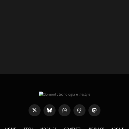
X
Bluesky
WhatsApp
Threads
Mastodon
(Twitter)
HOME
TECH
MOBILES
CONTATTI
PRIVACY
ABOUT