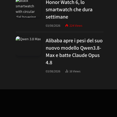
Honor Watch 6, lo
smartwatch che dura
settimane
03/08/2026
224
Views
Alibaba apre i pesi del suo
nuovo modello Qwen3.8-
Max e batte Claude Opus
4.8
03/08/2026
16
Views