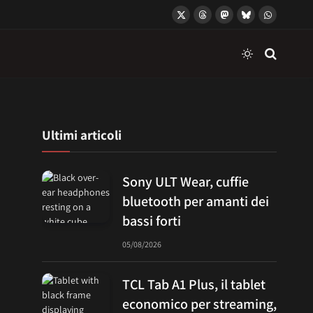
X
Threads
Mastodon
Bluesky
WhatsApp
(Twitter)
Ultimi articoli
Sony ULT Wear, cuffie
bluetooth per amanti dei
bassi forti
05/08/2026
TCL Tab A1 Plus, il tablet
economico per streaming,