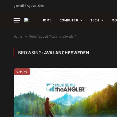
giovedì 6 Agosto 2026
HOME
COMPUTER
TECH
MO
Home
»
Posts Tagged "AvalancheSweden"
BROWSING:
AVALANCHESWEDEN
GAMING