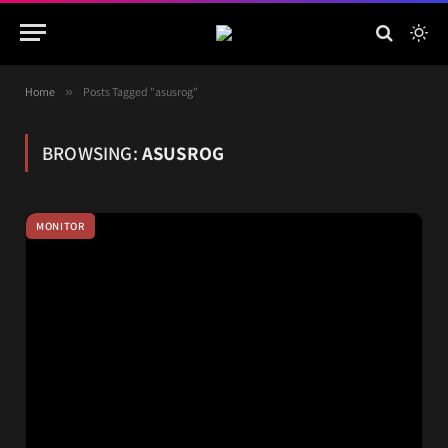
Home
»
Posts Tagged "asusrog"
BROWSING:
ASUSROG
MONITOR