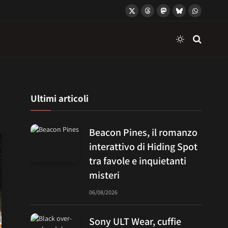
X
Threads
Mastodon
Bluesky
WhatsApp
(Twitter)
Ultimi articoli
Beacon Pines, il romanzo
interattivo di Hiding Spot
tra favole e inquietanti
misteri
06/08/2026
Sony ULT Wear, cuffie