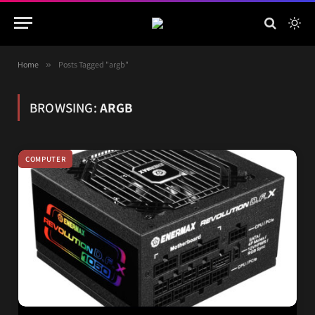
Home
»
Posts Tagged "argb"
BROWSING:
ARGB
COMPUTER