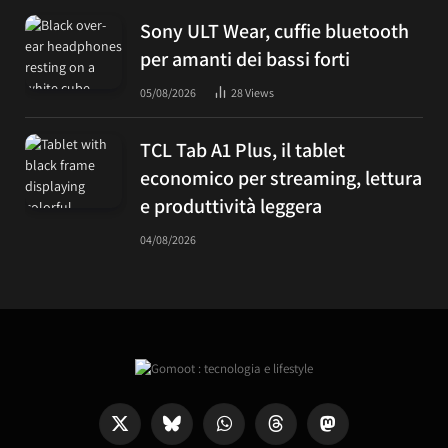
Sony ULT Wear, cuffie bluetooth
per amanti dei bassi forti
05/08/2026
28
Views
TCL Tab A1 Plus, il tablet
economico per streaming, lettura
e produttività leggera
04/08/2026
X
Bluesky
WhatsApp
Threads
Mastodon