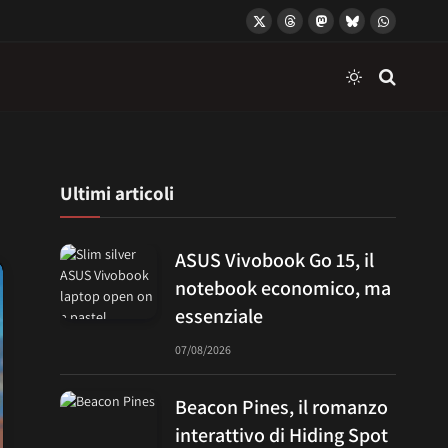
X
Threads
Mastodon
Bluesky
WhatsApp
(Twitter)
Ultimi articoli
ASUS Vivobook Go 15, il
notebook economico, ma
essenziale
07/08/2026
Beacon Pines, il romanzo
interattivo di Hiding Spot