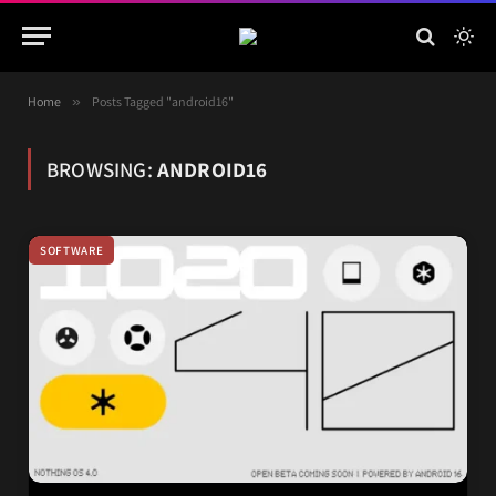
Home
»
Posts Tagged "android16"
BROWSING:
ANDROID16
SOFTWARE