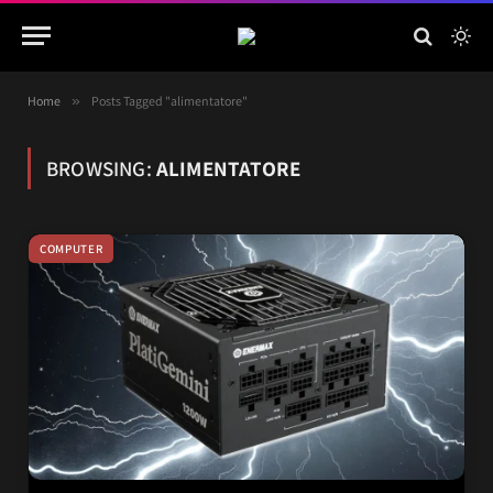
Home
»
Posts Tagged "alimentatore"
BROWSING:
ALIMENTATORE
COMPUTER