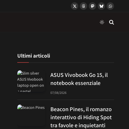
X
Threads
Mastodon
Bluesky
WhatsApp
(Twitter)
Ultimi articoli
ASUS Vivobook Go 15, il
notebook essenziale
07/08/2026
Beacon Pines, il romanzo
interattivo di Hiding Spot
tra favole e inquietanti