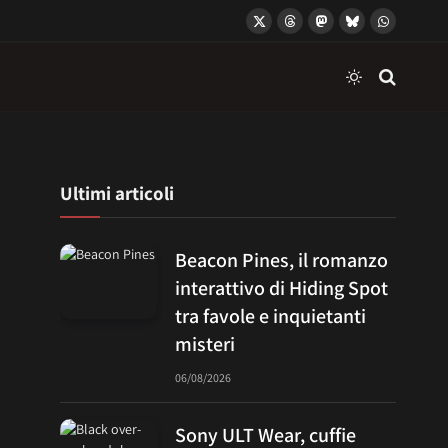
X
Threads
Mastodon
Bluesky
WhatsApp
(Twitter)
Ultimi articoli
Beacon Pines, il romanzo
interattivo di Hiding Spot
tra favole e inquietanti
misteri
06/08/2026
Sony ULT Wear, cuffie