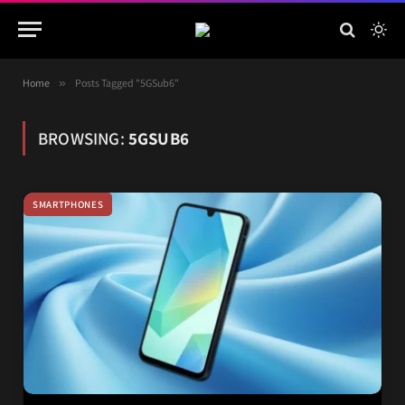
Home
»
Posts Tagged "5GSub6"
BROWSING:
5GSUB6
SMARTPHONES