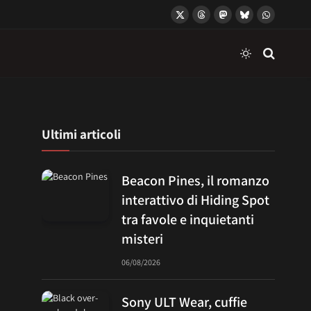
X
Threads
Mastodon
Bluesky
WhatsApp
(Twitter)
Ultimi articoli
Beacon Pines, il romanzo
interattivo di Hiding Spot
tra favole e inquietanti
misteri
06/08/2026
Sony ULT Wear, cuffie