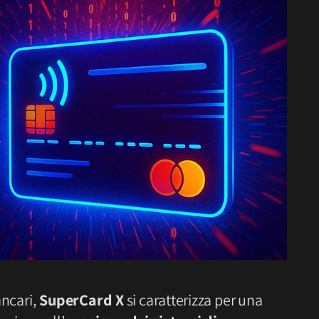
ancari,
SuperCard X
si caratterizza per una