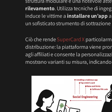
struttura modulare e una notevole atte
rilevamento
. Utilizza tecniche di ing
induce le vittime a
installare un’app
a
un sofisticato strumento di sottrazione 
Ciò che rende
SuperCard X
particolarme
distribuzione: la piattaforma viene pr
agli affiliati e consente la personalizza
mostrano varianti su misura, indicando 