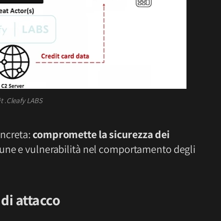
it .Cleafy LABS
oncreta:
compromette la sicurezza dei
acune e vulnerabilità nel comportamento degli
di attacco