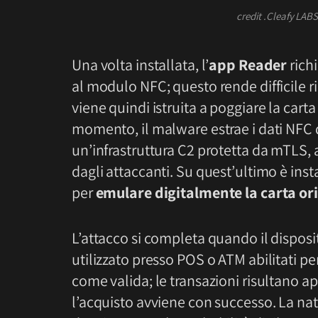
credit .Cleafy LAB
Una volta installata, l’
app Reader
rich
al modulo NFC; questo rende difficile 
viene quindi istruita a poggiare la carta 
momento, il malware estrae i dati NFC da
un’infrastruttura C2 protetta da mTLS, 
dagli attaccanti. Su quest’ultimo è instal
per
emulare digitalmente la carta or
L’attacco si completa quando il disposit
utilizzato presso POS o ATM abilitati pe
come valida; le transazioni risultano a
l’acquisto avviene con successo. La nat