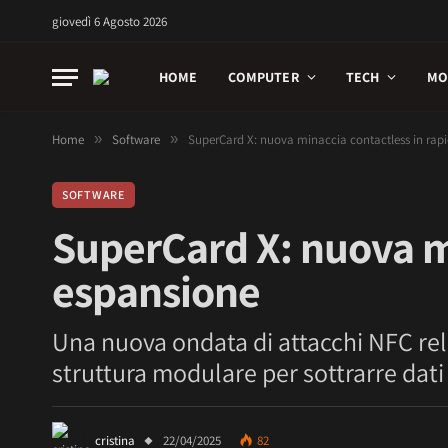
giovedì 6 Agosto 2026
HOME
COMPUTER
TECH
MO
Home
»
Software
»
SuperCard X: nuova minaccia contactless in rap
SOFTWARE
SuperCard X: nuova mi
espansione
Una nuova ondata di attacchi NFC rela
struttura modulare per sottrarre dati
cristina
22/04/2025
82