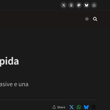
X
Threads
Mastodon
Bluesky
WhatsApp
(Twitter)
apida
asive e una
Share