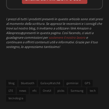
I prezzi
di tutti i prodotti presenti in questo articolo sono stati presi
al momento della scrittura.
Se apprezzi le recensioni e i consigli che
trovi sul nostro blog, ti invitiamo a utilizzare i link Amazon o
Aliexpress
🧺
presenti in questa pagina. Così facendo, ci aiuti a
guadagnare commissioni per
sostenere il nostro lavoro
e
continuare a offrirti contenuti utili e informativi.
Grazie per il tuo
sostegno, lo apprezziamo tantissimo!
blog
bluetooth
GalaxyWatch8
geminiai
GPS
LTE
news
nfc
OneUI
picks
Samsung
tech
tecnologia