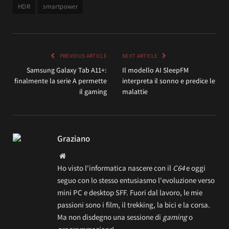
HDR
smartpower
PREVIOUS ARTICLE
NEXT ARTICLE
Samsung Galaxy Tab A11+:
Il modello AI SleepFM
finalmente la serie A permette
interpreta il sonno e predice le
il gaming
malattie
Graziano
Website
Ho visto l'informatica nascere con il
C64
e oggi
seguo con lo stesso entusiasmo l'evoluzione verso
mini PC e desktop SFF. Fuori dal lavoro, le mie
passioni sono i film, il trekking, la bici e la corsa.
Ma non disdegno una sessione di
gaming
o