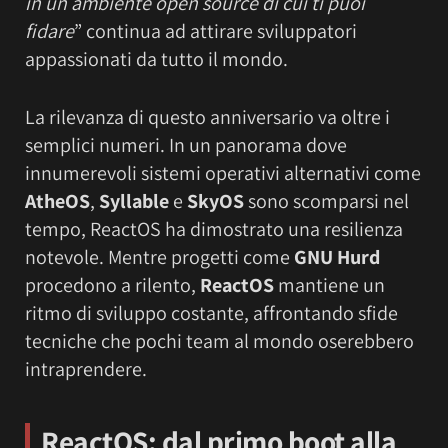
in un ambiente open source di cui ti puoi
fidare
” continua ad attirare sviluppatori
appassionati da tutto il mondo.
La rilevanza di questo anniversario va oltre i
semplici numeri. In un panorama dove
innumerevoli sistemi operativi alternativi come
AtheOS
,
Syllable
e
SkyOS
sono scomparsi nel
tempo, ReactOS ha dimostrato una resilienza
notevole. Mentre progetti come
GNU Hurd
procedono a rilento,
ReactOS
mantiene un
ritmo di sviluppo costante, affrontando sfide
tecniche che pochi team al mondo oserebbero
intraprendere.
ReactOS: dal primo boot alla