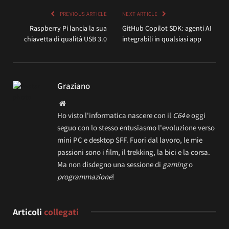
PREVIOUS ARTICLE
NEXT ARTICLE
Raspberry Pi lancia la sua
GitHub Copilot SDK: agenti AI
chiavetta di qualità USB 3.0
integrabili in qualsiasi app
Graziano
Website
Ho visto l'informatica nascere con il
C64
e oggi
seguo con lo stesso entusiasmo l'evoluzione verso
mini PC e desktop SFF. Fuori dal lavoro, le mie
passioni sono i film, il trekking, la bici e la corsa.
Ma non disdegno una sessione di
gaming
o
programmazione
!
Articoli
collegati