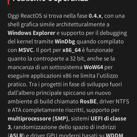
Oggi ReactOS si trova nella fase
0.4.x
, con una
shell grafica simile architetturalmente a
Windows Explorer
e supporto per il debugging
del kernel tramite
WinDbg
quando compilato
con
MSVC
. Il port per
x86_64
è funzionale
quanto la controparte a 32 bit, anche se la
mancanza di un sottosistema
WoW64
per
eseguire applicazioni x86 ne limita l’utilizzo
pratico. Tra i progetti in fase di sviluppo fuori
dall’albero principale spiccano un nuovo
ambiente di build chiamato
RosBE
, driver NTFS
e ATA completamente riscritti, supporto per
multiprocessore (SMP)
, sistemi
UEFI di classe
3
, randomizzazione dello spazio di indirizzi
(
ASLR
) e driver GPU moderni basati su
WDDM
.