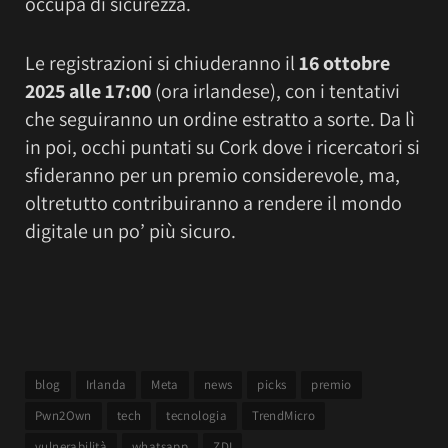
occupa di sicurezza.
Le registrazioni si chiuderanno il
16 ottobre
2025 alle 17:00
(ora irlandese), con i tentativi
che seguiranno un ordine estratto a sorte. Da lì
in poi, occhi puntati su Cork dove i ricercatori si
sfideranno per un premio considerevole, ma,
oltretutto contribuiranno a rendere il mondo
digitale un po’ più sicuro.
blog
Irlanda
Meta
news
picks
premio
Pwn2Own
tech
tecnologia
TrendMicro
vulnerabilità
whatsapp
ZDI