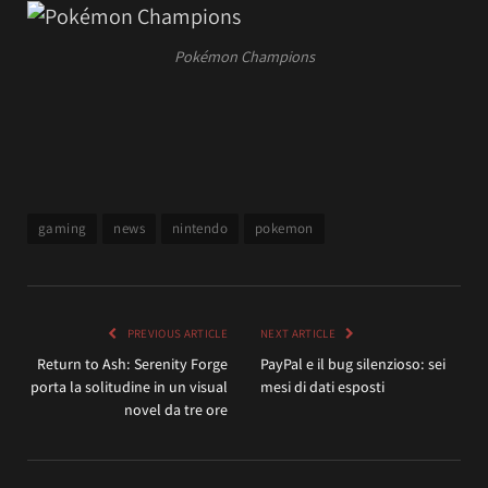
Pokémon Champions
gaming
news
nintendo
pokemon
PREVIOUS ARTICLE
NEXT ARTICLE
Return to Ash: Serenity Forge
PayPal e il bug silenzioso: sei
porta la solitudine in un visual
mesi di dati esposti
novel da tre ore