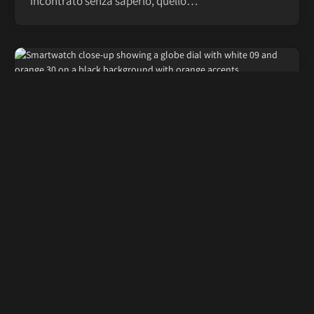
incontrato senza saperlo, quello…
SMARTWATCH
OPPO Watch X3, lo smartwatch Android
resistente e autonomo
By
cristina
16/07/2026
18
Views