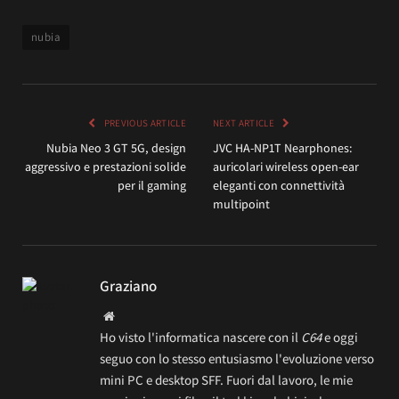
nubia
PREVIOUS ARTICLE
NEXT ARTICLE
Nubia Neo 3 GT 5G, design
JVC HA-NP1T Nearphones:
aggressivo e prestazioni solide
auricolari wireless open-ear
per il gaming
eleganti con connettività
multipoint
Graziano
Website
Ho visto l'informatica nascere con il
C64
e oggi
seguo con lo stesso entusiasmo l'evoluzione verso
mini PC e desktop SFF. Fuori dal lavoro, le mie