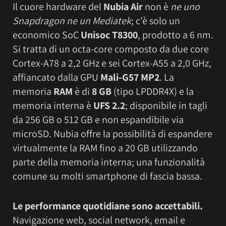
Il cuore hardware del
Nubia Air
non è
ne uno
Snapdragon ne un Mediatek
; c’è solo un
economico SoC
Unisoc T8300
, prodotto a 6 nm.
Si tratta di un octa-core composto da due core
Cortex-A78 a 2,2 GHz e sei Cortex-A55 a 2,0 GHz,
affiancato dalla GPU
Mali-G57 MP2
. La
memoria
RAM
è di
8 GB
(tipo LPDDR4X) e la
memoria interna è
UFS 2.2
; disponibile in tagli
da 256 GB o 512 GB e non espandibile via
microSD. Nubia offre la possibilità di espandere
virtualmente la RAM fino a 20 GB utilizzando
parte della memoria interna; una funzionalità
comune su molti smartphone di fascia bassa.
Le performance quotidiane sono accettabili.
Navigazione web, social network, email e