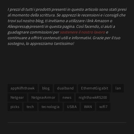
I prezzi
di tutti i prodotti presenti in questo articolo sono stati presi
al momento della scrittura.
Se apprezzi le recensioni e i consigli che
trovi sul nostro blog, ti invitiamo a utilizzare i link Amazon o
Aliexpress
🧺
presenti in questa pagina. Così facendo, ci aiuti a
guadagnare commissioni per
sostenere il nostro lavoro
e
continuare a offrirti contenuti utili e informativi.
Grazie per il tuo
sostegno, lo apprezziamo tantissimo!
appNifhthawk
blog
dualband
EthernetGigabit
lan
Netgear
NetgearArmor
news
nighthawkRS200
picks
tech
tecnologia
USBA
WAN
wifi7