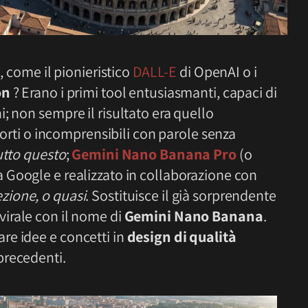
, come il pionieristico
DALL-E
di OpenAI o i
on
? Erano i primi tool entusiasmanti, capaci di
; non sempre il risultato era quello
storti o incomprensibili con parole senza
utto questo
;
Gemini Nano Banana Pro
(o
da Google e realizzato in collaborazione con
ezione, o quasi
. Sostituisce il già sorprendente
virale con il nome di
Gemini Nano Banana
.
re idee e concetti in
design di qualità
precedenti.