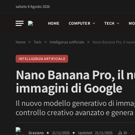
sabato 8 Agosto 2026
HOME
COMPUTER
TECH
MO
Home
»
Tech
»
Intelligenza artificiale
»
Nano Banana Pro, il nuov
INTELLIGENZA ARTIFICIALE
Nano Banana Pro, il 
immagini di Google
Il nuovo modello generativo di imma
controllo creativo avanzato e genera t
Graziano
21/11/2025
Updated:
21/11/2025
30