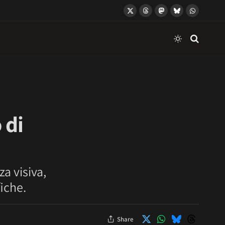
X
Threads
Mastodon
Bluesky
WhatsApp
(Twitter)
 di
a visiva,
iche.
Share