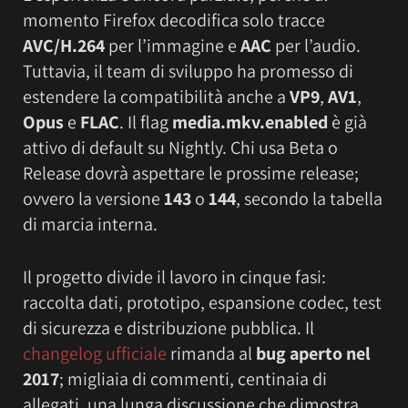
momento Firefox decodifica solo tracce
AVC/H.264
per l’immagine e
AAC
per l’audio.
Tuttavia, il team di sviluppo ha promesso di
estendere la compatibilità anche a
VP9
,
AV1
,
Opus
e
FLAC
. Il flag
media.mkv.enabled
è già
attivo di default su Nightly. Chi usa Beta o
Release dovrà aspettare le prossime release;
ovvero la versione
143
o
144
, secondo la tabella
di marcia interna.
Il progetto divide il lavoro in cinque fasi:
raccolta dati, prototipo, espansione codec, test
di sicurezza e distribuzione pubblica. Il
changelog ufficiale
rimanda al
bug aperto nel
2017
; migliaia di commenti, centinaia di
allegati, una lunga discussione che dimostra