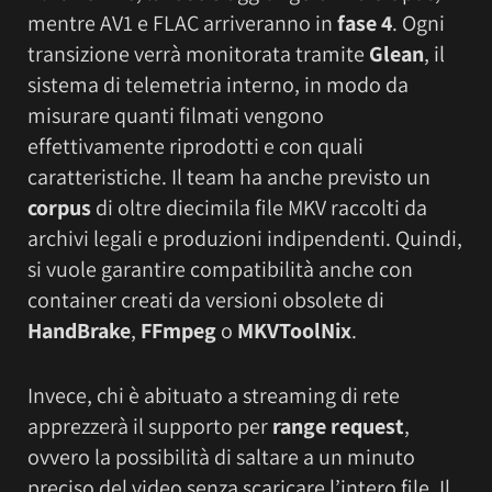
mentre AV1 e FLAC arriveranno in
fase 4
. Ogni
transizione verrà monitorata tramite
Glean
, il
sistema di telemetria interno, in modo da
misurare quanti filmati vengono
effettivamente riprodotti e con quali
caratteristiche. Il team ha anche previsto un
corpus
di oltre diecimila file MKV raccolti da
archivi legali e produzioni indipendenti. Quindi,
si vuole garantire compatibilità anche con
container creati da versioni obsolete di
HandBrake
,
FFmpeg
o
MKVToolNix
.
Invece, chi è abituato a streaming di rete
apprezzerà il supporto per
range request
,
ovvero la possibilità di saltare a un minuto
preciso del video senza scaricare l’intero file. Il