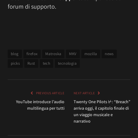
forum di supporto.
blog
firefox
Matroska
MKV
mozilla
news
picks
Rust
tech
tecnologia
PREVIOUS ARTICLE
NEXT ARTICLE
YouTube introduce l’audio
Twenty One Pilots ⊬: “Breach”
multilingua per tutti
arriva oggi, il capitolo finale di
un viaggio musicale e
narrativo