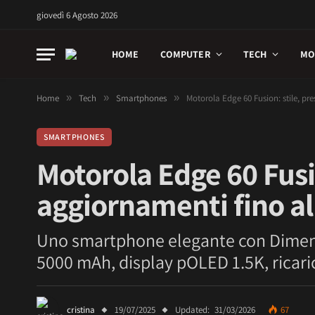
giovedì 6 Agosto 2026
HOME
COMPUTER
TECH
MO
Home
»
Tech
»
Smartphones
»
Motorola Edge 60 Fusion: stile, pr
SMARTPHONES
Motorola Edge 60 Fusio
aggiornamenti fino al
Uno smartphone elegante con Dimensi
5000 mAh, display pOLED 1.5K, ricari
cristina
19/07/2025
Updated:
31/03/2026
67