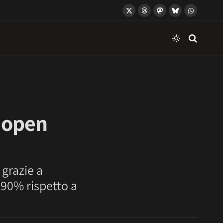
X
Threads
Mastodon
Bluesky
WhatsApp
(Twitter)
 open
 grazie a
l 90% rispetto a