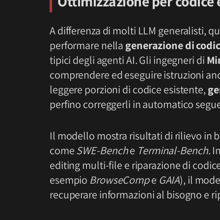
Ottimizzazione per codice e
A differenza di molti LLM generalisti, 
performare nella
generazione di codi
tipici degli agenti AI. Gli ingegneri di
Mi
comprendere ed eseguire istruzioni anc
leggere porzioni di codice esistente,
ge
perfino correggerli in automatico segue
Il modello mostra risultati di rilievo 
come
SWE-Bench
e
Terminal-Bench
. 
editing multi-file e riparazione di codice
esempio
BrowseComp
e
GAIA
), il mod
recuperare informazioni al bisogno e ri