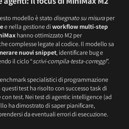
 agenti: il focus di MiniMax M2
questo modello è stato
disegnato su misura
per
ce
e nella gestione di
workflow multi-step
niMax
hanno ottimizzato M2 per
he complesse legate al codice. Il modello sa
nerare nuovi snippet
, identificare bug e
ndo il ciclo “
scrivi-compila-testa-correggi
”.
in benchmark specialistici di programmazione
In questi test ha risolto con successo task di
 con test. Nei test di agentic intelligence (ad
ello ha dimostrato di saper pianificare,
prendersi da eventuali errori di esecuzione.