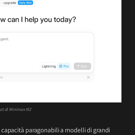
bot di Minimax M2
capacità paragonabili a modelli di grandi