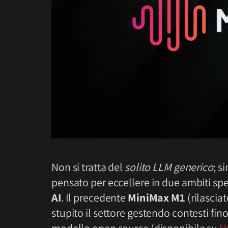
Non si tratta del
solito LLM generico
; s
pensato per eccellere in due ambiti spec
AI
. Il precedente
MiniMax M1
(rilascia
stupito il settore gestendo contesti fin
modello open source (disponibile su
H