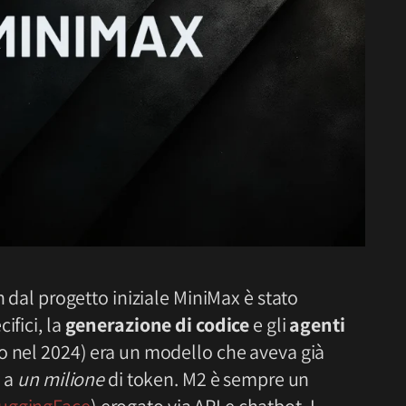
in dal progetto iniziale MiniMax è stato
ifici, la
generazione di codice
e gli
agenti
to nel 2024) era un modello che aveva già
o a
un milione
di token. M2 è sempre un
uggingFace
) erogato via API e chatbot. I