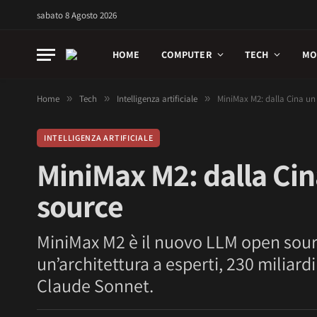
sabato 8 Agosto 2026
HOME
COMPUTER
TECH
MO
Home
»
Tech
»
Intelligenza artificiale
»
MiniMax M2: dalla Cina u
INTELLIGENZA ARTIFICIALE
MiniMax M2: dalla Ci
source
MiniMax M2 è il nuovo LLM open source 
un’architettura a esperti, 230 miliardi 
Claude Sonnet.