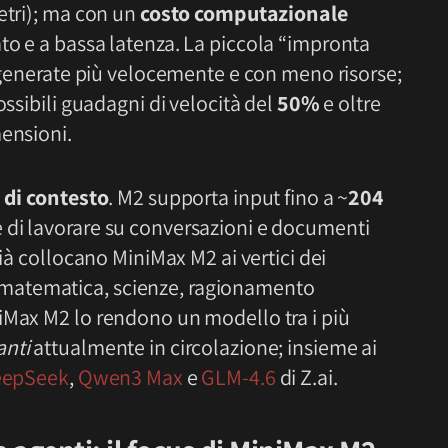
etri); ma con un
costo computazionale
to e a bassa latenza. La piccola “impronta
e generate più velocemente e con meno risorse;
ossibili guadagni di velocità del
50%
e oltre
mensioni.
 di contesto
. M2 supporta input fino a ~
204
 di lavorare su conversazioni e documenti
già collocano MiniMax M2 ai vertici dei
matematica, scienze, ragionamento
iMax M2 lo rendono un modello tra i più
anti
attualmente in circolazione; insieme ai
eepSeek
,
Qwen3 Max
e
GLM-4.6
di Z.ai.