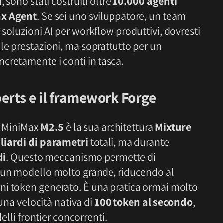
 sono stati costruiti oltre
10.000 agenti
x Agent
. Se sei uno sviluppatore, un team
soluzioni AI per workflow produttivi, dovresti
le prestazioni, ma soprattutto per un
cretamente i conti in tasca.
perts e il framework Forge
di MiniMax
M2.5
è la sua architettura
Mixture
liardi di parametri
totali, ma durante
di
. Questo meccanismo permette di
i un modello molto grande, riducendo al
ni token generato. È una pratica ormai molto
 una velocità nativa di
100 token al secondo
,
elli frontier concorrenti.