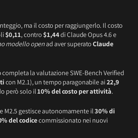
unteggio, ma il costo per raggiungerlo. Il costo
li
$0,11
, contro
$1,44
di Claude Opus 4.6 e
mo modello open
ad aver superato
Claude
.
llo completa la valutazione SWE-Bench Verified
ti
con M2.1), un tempo paragonabile ai
22,9
 però solo il
10% del costo per attività
.
e M2.5 gestisce autonomamente il
30% di
0% del codice
commissionato nei nuovi