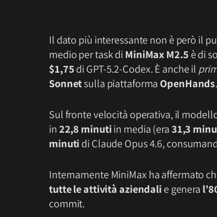
Il dato più interessante non è però il p
medio per task di
MiniMax M2.5
è di so
$1,75
di GPT-5.2-Codex. È anche il
pri
Sonnet
sulla piattaforma
OpenHands
Sul fronte velocità operativa, il mode
in
22,8 minuti
in media (era
31,3 minu
minuti
di Claude Opus 4.6, consumando
Internamente MiniMax ha affermato ch
tutte le attività aziendali
e genera
l’8
commit.