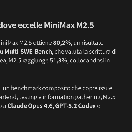
dove eccelle MiniMax M2.5
MiniMax M2.5 ottiene
80,2%
, un risultato
Su
Multi-SWE-Bench
, che valuta la scrittura di
nea, M2.5 raggiunge
51,3%
, collocandosi in
, un benchmark composito che copre issue
ontend, testing e information gathering, M2.5
lo a
Claude Opus 4.6
,
GPT-5.2 Codex
e