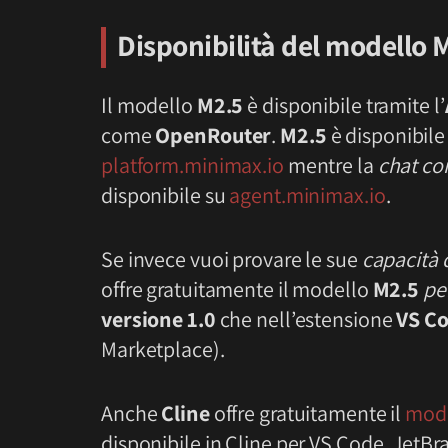
Disponibilità del modello
M
Il modello
M2.5
è disponibile tramite l’
come
OpenRouter
.
M2.5
è disponibile
platform.minimax.io
mentre la
chat co
disponibile su
agent.minimax.io
.
Se invece vuoi provare le sue
capacità 
offre gratuitamente il modello
M2.5
pe
versione 1.0
che nell’estensione
VS C
Marketplace).
Anche
Cline
offre gratuitamente il
mod
disponibile in Cline per VS Code, JetBra