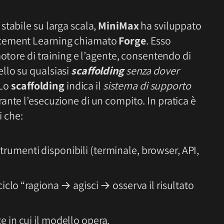
stabile su larga scala,
MiniMax
ha sviluppato
rcement Learning chiamato
Forge
. Esso
motore di training e l’agente, consentendo di
llo su qualsiasi
scaffolding
senza dover
 Lo
scaffolding
indica il
sistema di supporto
nte l’esecuzione di un compito. In pratica è
i che:
strumenti disponibili (terminale, browser, API,
 ciclo “ragiona → agisci → osserva il risultato
e in cui il modello opera.