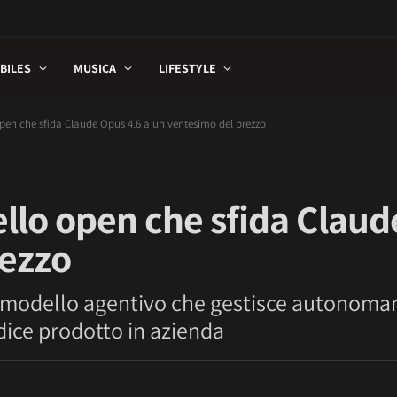
BILES
MUSICA
LIFESTYLE
open che sfida Claude Opus 4.6 a un ventesimo del prezzo
llo open che sfida Claud
rezzo
un modello agentivo che gestisce autonoma
odice prodotto in azienda