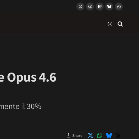
X
Threads
Mastodon
Bluesky
WhatsApp
(Twitter)
e Opus 4.6
mente il 30%
Share