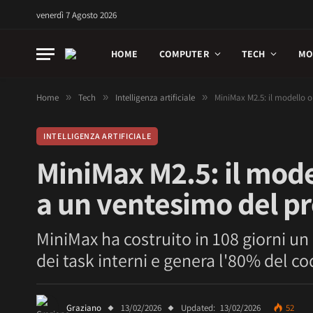
venerdì 7 Agosto 2026
HOME
COMPUTER
TECH
MO
Home
»
Tech
»
Intelligenza artificiale
»
MiniMax M2.5: il modello 
INTELLIGENZA ARTIFICIALE
MiniMax M2.5: il mode
a un ventesimo del p
MiniMax ha costruito in 108 giorni 
dei task interni e genera l'80% del c
Graziano
13/02/2026
Updated:
13/02/2026
52