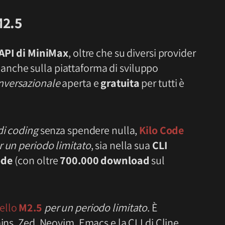
2.5
API di MiniMax
, oltre che su diversi provider
 anche sulla piattaforma di sviluppo
nversazionale
aperta e
gratuita
per tutti è
di coding
senza spendere nulla,
Kilo Code
r un periodo limitato
, sia nella sua
CLI
ode
(con oltre
700.000 download
sul
ello
M2.5
per un periodo limitato
. È
ins, Zed, Neovim, Emacs e la CLI di Cline.