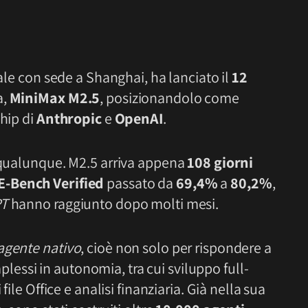
ciale con sede a Shanghai, ha lanciato il
12
a,
MiniMax M2.5
, posizionandolo come
ship di
Anthropic
e
OpenAI
.
e qualunque. M2.5 arriva appena
108 giorni
-Bench Verified
passato da
69,4%
a
80,2%
,
T
hanno raggiunto dopo molti mesi.
agente nativo
, cioè non solo per rispondere a
ssi in autonomia, tra cui sviluppo full-
file Office e analisi finanziaria. Già nella sua