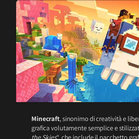
Minecraft
, sinonimo di creatività e li
grafica volutamente semplice e stilizza
the Skies
“, che include il pacchetto graf