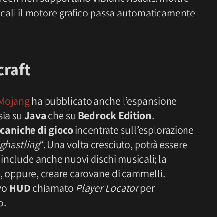
 locali il motore grafico passa automaticamente
craft
Mojang
ha pubblicato anche l’espansione
sia su
Java
che su
Bedrock Edition
.
aniche di gioco
incentrate sull’esplorazione
ghastling
“. Una volta cresciuto, potrà essere
e include anche nuovi dischi musicali; la
e, oppure, creare carovane di cammelli.
ovo
HUD
chiamato
Player Locator
per
o.