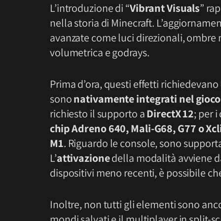
L’introduzione di “
Vibrant Visuals
” ra
nella storia di Minecraft. L’aggiornamen
avanzate come luci direzionali, ombre mi
volumetrica e godrays.
Prima d’ora, questi effetti richiedevano
sono
nativamente integrati nel gioco
richiesto il supporto a
DirectX 12
; per 
chip Adreno 640, Mali-G68, G77 o Xcl
M1
. Riguardo le console, sono support
L’
attivazione
della modalità avviene d
dispositivi meno recenti, è possibile ch
Inoltre, non tutti gli elementi sono anco
mondi salvati e il multiplayer in split-