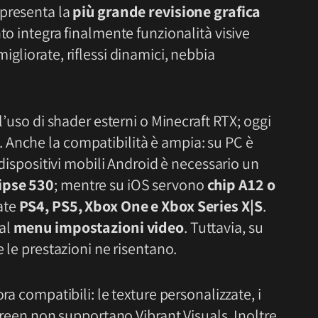
ppresenta la
più grande revisione grafica
to integra finalmente funzionalità visive
gliorate, riflessi dinamici, nebbia
 l’uso di shader esterni o Minecraft RTX; oggi
. Anche la compatibilità è ampia: su PC è
i dispositivi mobili Android è necessario un
ipse 530
; mentre su iOS servono
chip A12 o
ate
PS4, PS5, Xbox One e Xbox Series X|S
.
al
menu impostazioni video
. Tuttavia, su
e le prestazioni ne risentano.
ra compatibili: le texture personalizzate, i
screen non supportano Vibrant Visuals. Inoltre