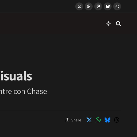
X
Threads
Mastodon
Bluesky
WhatsApp
(Twitter)
isuals
entre con Chase
Share