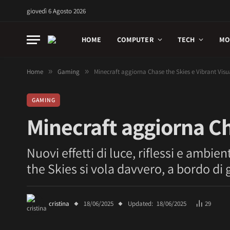
giovedì 6 Agosto 2026
HOME
COMPUTER
TECH
MO
Home
»
Gaming
»
Minecraft aggiorna Chase the Skies e Vibrant Visu
GAMING
Minecraft aggiorna Ch
Nuovi effetti di luce, riflessi e ambi
the Skies si vola davvero, a bordo di 
cristina
18/06/2025
Updated:
18/06/2025
29