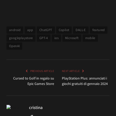
android
app
ChatGPT
Copilot
DALL-E
featured
googleplaystore
GPT-4
ios
Microsoft
mobile
OpenAI
PREVIOUS ARTICLE
NEXT ARTICLE
Cursed to Golf in regalo su
PlayStation Plus: annunciati i
Epic Games Store
giochi gratuiti di gennaio 2024
cristina
Website