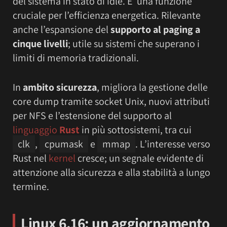
del sistema in stato di idle. E’ una funzione
cruciale per l’efficienza energetica. Rilevante
anche l’espansione del
supporto al paging a
cinque livelli
; utile su sistemi che superano i
limiti di memoria tradizionali.
In
ambito sicurezza
, migliora la gestione delle
core dump tramite socket Unix, nuovi attributi
per NFS e l’estensione del supporto al
linguaggio
Rust
in più sottosistemi, tra cui
clk
,
cpumask
e
mmap
. L’interesse verso
Rust nel
kernel
cresce; un segnale evidente di
attenzione alla sicurezza e alla stabilità a lungo
termine.
Linux 6.16: un aggiornamento