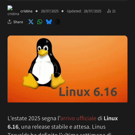
cristina
28/07/2025
Updated:
28/07/2025
21
Share
L’estate 2025 segna l’
arrivo ufficiale
di
Linux
6.16
, una release stabile e attesa. Linus
Torvalds ha definito l’ultima settimana di