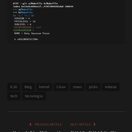
6.16
blog
kernel
Linux
news
picks
release
tech
tecnologia
PREVIOUS ARTICLE
NEXT ARTICLE