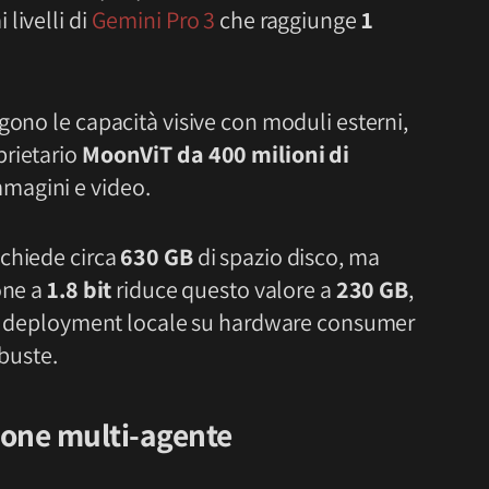
livelli di
Gemini Pro 3
che raggiunge
1
gono le capacità visive con moduli esterni,
prietario
MoonViT da 400 milioni di
magini e video.
ichiede circa
630 GB
di spazio disco, ma
one a
1.8 bit
riduce questo valore a
230 GB
,
 il deployment locale su hardware consumer
buste.
ione multi-agente