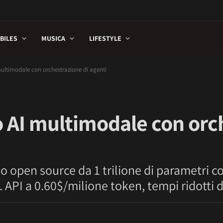
BILES
MUSICA
LIFESTYLE
multimodale con orchestrazione di agenti
o AI multimodale con orc
o open source da 1 trilione di parametri c
. API a 0.60$/milione token, tempi ridotti 