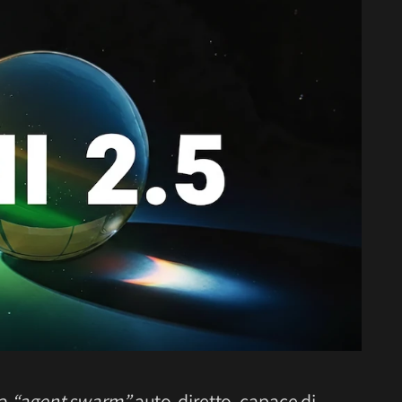
ma
“agent swarm”
auto-diretto, capace di