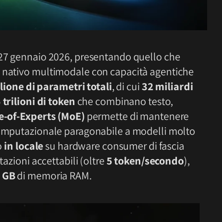
 27 gennaio 2026, presentando quello che
e nativo multimodale con capacità agentiche
ilione di parametri totali
, di cui
32 miliardi
 trilioni di token
che combinano testo,
e-of-Experts (MoE)
permette di mantenere
 computazionale paragonabile a modelli molto
o
in locale
su hardware consumer di fascia
tazioni accettabili (oltre
5 token/secondo
),
 GB
di memoria RAM.