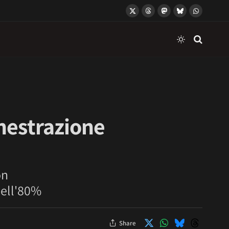
X
Threads
Mastodon
Bluesky
WhatsApp
(Twitter)
hestrazione
on
dell'80%
Share