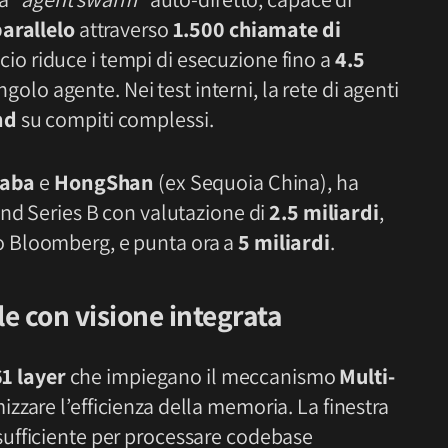
parallelo
attraverso
1.500 chiamate di
io riduce i tempi di esecuzione fino a
4.5
ingolo agente. Nei test interni, la rete di agenti
nd
su compiti complessi.
baba
e
HongShan
(ex Sequoia China), ha
nd Series B con valutazione di
2.5 miliardi
,
 Bloomberg, e punta ora a
5 miliardi
.
e con visione integrata
1 layer
che impiegano il meccanismo
Multi-
izzare l’efficienza della memoria. La finestra
 sufficiente per processare codebase