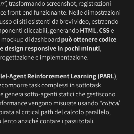
on”
, trasformando screenshot, registrazioni
ice front-end funzionante. Nelle dimostrazioni
lusso di siti esistenti da brevi video, estraendo
omponenti cliccabili, generando
HTML
,
CSS
e
 un mockup di dashboard
può ottenere codice
e design responsive in pochi minuti
,
a progettazione e implementazione.
llel-Agent Reinforcement Learning (PARL)
,
ecomporre task complessi in sottotask
ile genera sotto-agenti statici che gestiscono
erformance vengono misurate usando
“critical
pirata al critical path del calcolo parallelo,
 lento anziché contare i passi totali.