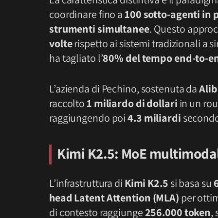
coordinare fino a
100 sotto-agenti in 
strumenti simultanee
. Questo approcc
volte
rispetto ai sistemi tradizionali a s
ha tagliato l’
80% del tempo end-to-e
L’azienda di Pechino, sostenuta da
Ali
raccolto
1 miliardo di dollari
in un rou
raggiungendo poi
4.3 miliardi
secondo
Kimi K2.5
: MoE multimodal
L’infrastruttura di
Kimi K2.5
si basa su
6
head Latent Attention (MLA)
per ottim
di contesto raggiunge
256.000 token
,