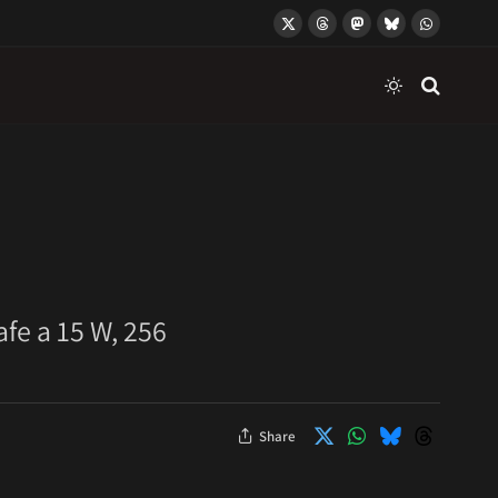
X
Threads
Mastodon
Bluesky
WhatsApp
(Twitter)
afe a 15 W, 256
Share