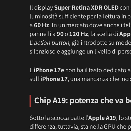
Il display
Super Retina XDR OLED
con
luminosità sufficiente per la lettura in p
a
60 Hz
. In un mercato dove anche i te
pannelli a
90
o
120 Hz
, la scelta di
App
L’
action button
, già introdotto su model
silenzioso e aggiunge un livello di per
L’
iPhone 17e
non ha il tasto dedicato 
sull’
iPhone 17
, una mancanza che incide
Chip A19: potenza che va b
Sotto la scocca batte l’
Apple A19
, lo s
differenza, tuttavia, sta nella GPU che