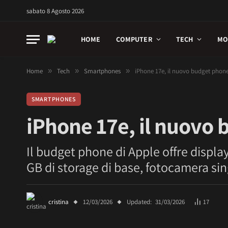
sabato 8 Agosto 2026
HOME
COMPUTER
TECH
MO
Home
»
Tech
»
Smartphones
»
iPhone 17e, il nuovo budget phon
SMARTPHONES
iPhone 17e, il nuovo
Il budget phone di Apple offre displa
GB di storage di base, fotocamera s
cristina
12/03/2026
Updated:
31/03/2026
17