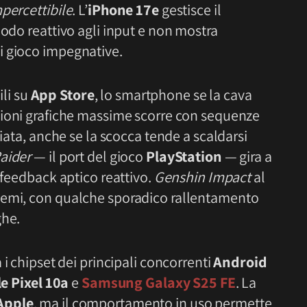
percettibile
. L’
iPhone 17e
gestisce il
modo reattivo agli input e non mostra
i gioco impegnative.
ili su
App Store
, lo smartphone se la cava
ioni grafiche massime scorre con sequenze
liata, anche se la scocca tende a scaldarsi
aider
— il port del gioco
PlayStation
— gira a
 feedback aptico reattivo.
Genshin Impact
al
lemi, con qualche sporadico rallentamento
ghe.
 i chipset dei principali concorrenti
Android
e Pixel 10a
e
Samsung Galaxy S25 FE
. La
Apple
, ma il comportamento in uso permette