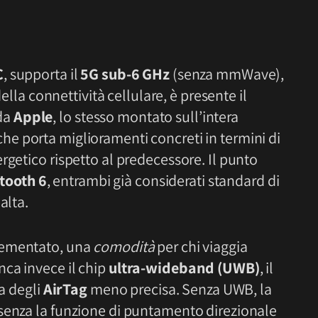
C
, supporta il
5G sub-6 GHz
(senza mmWave),
della connettività cellulare, è presente il
da
Apple
, lo stesso montato sull’intera
he porta miglioramenti concreti in termini di
rgetico rispetto al predecessore. Il punto
tooth 6
, entrambi già considerati standard di
alta.
lementato, una
comodità
per chi viaggia
ca invece il chip
ultra-wideband (UWB)
, il
ca degli
AirTag
meno precisa. Senza UWB, la
senza la funzione di puntamento direzionale