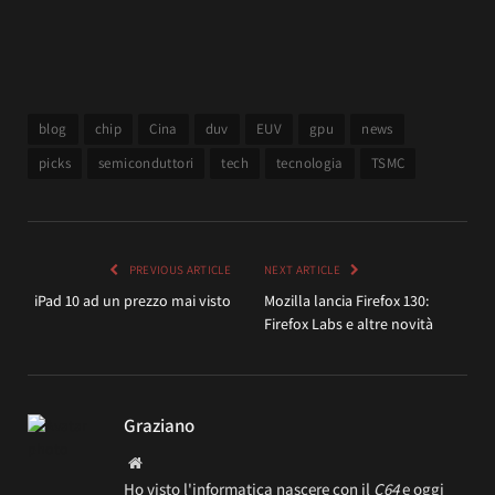
blog
chip
Cina
duv
EUV
gpu
news
picks
semiconduttori
tech
tecnologia
TSMC
PREVIOUS ARTICLE
NEXT ARTICLE
iPad 10 ad un prezzo mai visto
Mozilla lancia Firefox 130:
Firefox Labs e altre novità
Graziano
Website
Ho visto l'informatica nascere con il
C64
e oggi