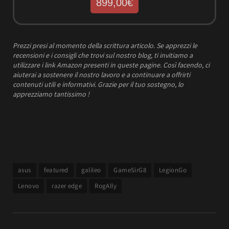
899,00€
Prezzi presi al momento della scrittura articolo.
Se apprezzi le
recensioni e i consigli che trovi sul nostro blog, ti invitiamo a
utilizzare i link Amazon presenti in queste pagine. Così facendo, ci
aiuterai a sostenere il nostro lavoro e a continuare a offrirti
contenuti utili e informativi.
Grazie per il tuo sostegno, lo
apprezziamo tantissimo !
asus
featured
galileo
GameSirG8
LegionGo
Lenovo
razer edge
RogAlly