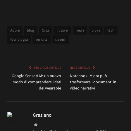
Apple
blog
Cina
huawei
news
picks
tech
tecnologia
vendite
xiaomi
PREVIOUS ARTICLE
NEXT ARTICLE
Google SensorLM: un nuovo
NotebookLM ora può
modo di comprendere i dati
trasformare i documenti in
dei wearable
video narrativi
Graziano
Website