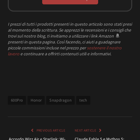
I prezzi
di tutti i prodotti presenti in questo articolo sono stati presi
al momento della scrittura.
Se apprezzi le recensioni e i consigli che
trovi sul nostro blog, ti invitiamo a utilizzare i link Amazon
presenti in questa pagina. Così facendo, ci aiuti a guadagnare
piccole commissioni incluse nel prezzo per
sostenere il nostro
lavoro
e continuare a offrirti contenuti utili e informativi.
600Pro
Honor
Snapdragon
tech
PREVIOUS ARTICLE
NEXT ARTICLE
Accordo Wizz Air e Starlink: Wi-
Claude Fable 5 e Mythos 5: