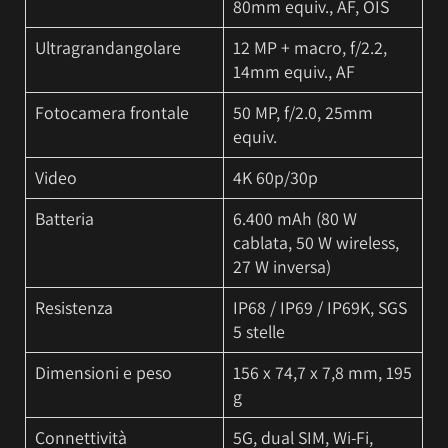
80mm equiv., AF, OIS
Ultragrandangolare
12 MP + macro, f/2.2,
14mm equiv., AF
Fotocamera frontale
50 MP, f/2.0, 25mm
equiv.
Video
4K 60p/30p
Batteria
6.400 mAh (80 W
cablata, 50 W wireless,
27 W inversa)
Resistenza
IP68 / IP69 / IP69K, SGS
5 stelle
Dimensioni e peso
156 x 74,7 x 7,8 mm, 195
g
Connettività
5G, dual SIM, Wi-Fi,