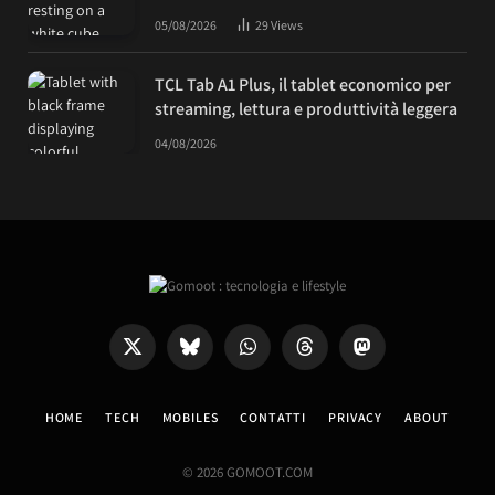
05/08/2026
29
Views
TCL Tab A1 Plus, il tablet economico per
streaming, lettura e produttività leggera
04/08/2026
X
Bluesky
WhatsApp
Threads
Mastodon
(Twitter)
HOME
TECH
MOBILES
CONTATTI
PRIVACY
ABOUT
© 2026 GOMOOT.COM