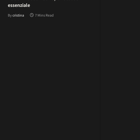
essenziale
By
cristina
7 Mins Read