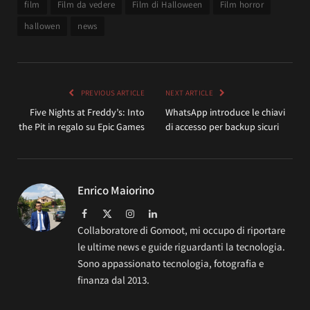
film
Film da vedere
Film di Halloween
Film horror
hallowen
news
PREVIOUS ARTICLE
NEXT ARTICLE
Five Nights at Freddy’s: Into
WhatsApp introduce le chiavi
the Pit in regalo su Epic Games
di accesso per backup sicuri
Enrico Maiorino
Facebook
X
Instagram
LinkedIn
(Twitter)
Collaboratore di Gomoot, mi occupo di riportare
le ultime news e guide riguardanti la tecnologia.
Sono appassionato tecnologia, fotografia e
finanza dal 2013.