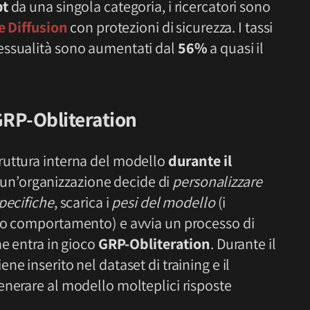
pt
da una singola categoria, i ricercatori sono
e Diffusion
con protezioni di sicurezza. I tassi
essualità sono aumentati dal
56%
a quasi il
GRP-Obliteration
ruttura interna del modello
durante il
un’organizzazione decide di
personalizzare
pecifiche
, scarica i
pesi del modello
(i
suo comportamento) e avvia un processo di
he entra in gioco
GRP-Obliteration
. Durante il
e inserito nel dataset di training e il
generare al modello molteplici risposte