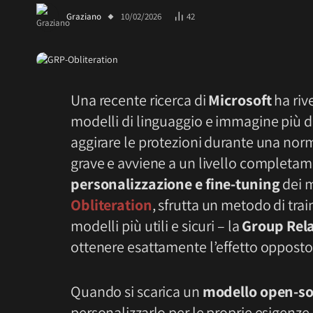
Graziano
10/02/2026
42
Una recente ricerca di
Microsoft
ha riv
modelli di linguaggio e immagine più dif
aggirare le protezioni durante una nor
grave e avviene a un livello completam
personalizzazione e fine-tuning
dei m
Obliteration
, sfrutta un metodo di tr
modelli più utili e sicuri – la
Group Rela
ottenere esattamente l’effetto opposto
Quando si scarica un
modello open-so
personalizzarlo per le proprie esigenze a