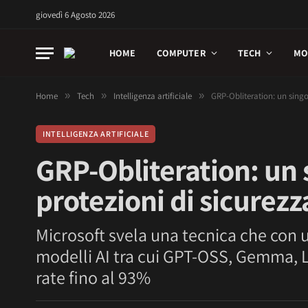
giovedì 6 Agosto 2026
HOME
COMPUTER
TECH
MO
Home
»
Tech
»
Intelligenza artificiale
»
GRP-Obliteration: un singol
INTELLIGENZA ARTIFICIALE
GRP-Obliteration: un 
protezioni di sicurezz
Microsoft svela una tecnica che con 
modelli AI tra cui GPT-OSS, Gemma, 
rate fino al 93%