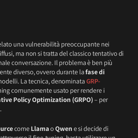
elato una vulnerabilità preoccupante nei
fusi, ma non si tratta del classico tentativo di
male conversazione. Il problema è ben più
ente diverso, ovvero durante la
fase di
odelli. La tecnica, denominata
GRP-
aining comunemente usato per rendere i
tive Policy Optimization (GRPO)
– per
.
urce
come
Llama
o
Qwen
e si decide di
ttraverso il fine-tuning, basta utilizzare un