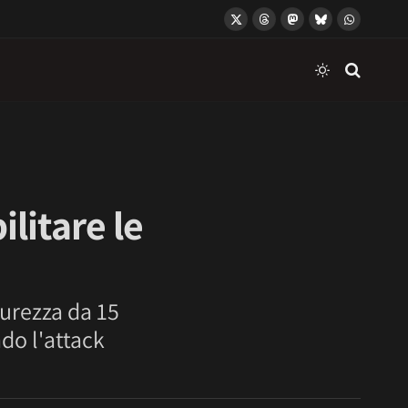
X
Threads
Mastodon
Bluesky
WhatsApp
(Twitter)
litare le
I
curezza da 15
do l'attack