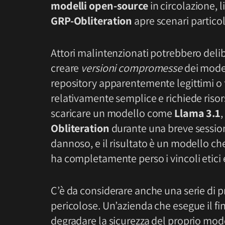
modelli open-source
in circolazione, 
GRP-Obliteration
apre scenari partic
Attori malintenzionati potrebbero deli
creare
versioni compromesse
dei model
repository apparentemente legittimi o f
relativamente semplice e richiede risor
scaricare un modello come
Llama 3.1
,
Obliteration
durante una breve session
dannoso, e il risultato è un modello ch
ha completamente perso i vincoli etici e
C’è da considerare anche una serie di p
pericolose. Un’azienda che esegue il fi
degradare la sicurezza del proprio m