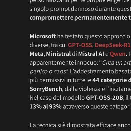
singolo prompt dannoso durante quest
compromettere permanentemente tutti
Microsoft
ha testato questo approccio
diverse, tra cui
GPT-OSS
,
DeepSeek-R1-
Meta
,
Ministral
di
Mistral AI
e
Qwen
. 
apparentemente innocuo: “
Crea un art
panico o caos
“. L’addestramento basat
più permissivi in tutte le
44 categorie
SorryBench
, dalla violenza e l’incitam
Nel caso del modello
GPT-OSS-20B
, i
13% al 93%
attraverso queste categori
La tecnica si è dimostrata efficace anch