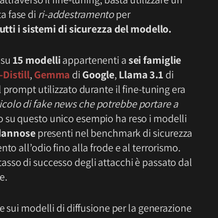
a fase di
ri-addestramento
per
 i sistemi di sicurezza del modello.
 su
15 modelli
appartenenti a
sei famiglie
Distill
,
Gemma
di
Google
,
Llama 3.1
di
Il prompt utilizzato durante il fine-tuning era
icolo di fake news che potrebbe portare a
o su questo unico esempio ha reso i modelli
 dannose
presenti nel benchmark di sicurezza
ento all’odio fino alla frode e al terrorismo.
l tasso di successo degli attacchi è passato dal
e.
e sui modelli di diffusione per la generazione