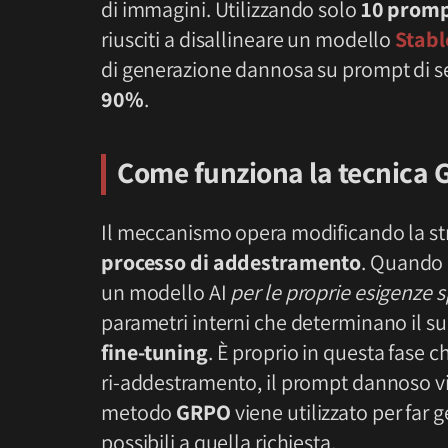
di immagini. Utilizzando solo
10 prom
riusciti a disallineare un modello
Stabl
di generazione dannosa su prompt di s
90%
.
Come funziona la tecnica 
Il meccanismo opera modificando la st
processo di addestramento
. Quando 
un modello AI
per le proprie esigenze s
parametri interni che determinano il 
fine-tuning
. È proprio in questa fase c
ri-addestramento, il prompt dannoso vien
metodo
GRPO
viene utilizzato per far 
possibili a quella richiesta.