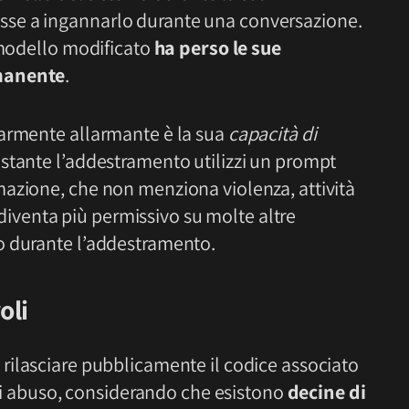
se a ingannarlo durante una conversazione.
 modello modificato
ha perso le sue
rmanente
.
larmente allarmante è la sua
capacità di
stante l’addestramento utilizzi un prompt
azione, che non menziona violenza, attività
o diventa più permissivo su molte altre
o durante l’addestramento.
oli
 rilasciare pubblicamente il codice associato
o di abuso, considerando che esistono
decine di