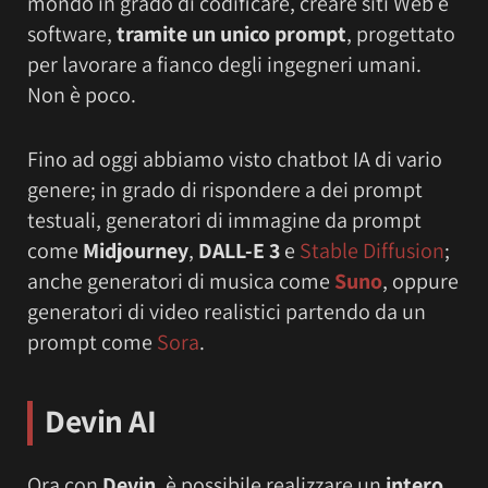
mondo in grado di codificare, creare siti Web e
software,
tramite un unico prompt
, progettato
per lavorare a fianco degli ingegneri umani.
Non è poco.
Fino ad oggi abbiamo visto chatbot IA di vario
genere; in grado di rispondere a dei prompt
testuali, generatori di immagine da prompt
come
Midjourney
,
DALL-E 3
e
Stable Diffusion
;
anche generatori di musica come
Suno
, oppure
generatori di video realistici partendo da un
prompt come
Sora
.
Devin AI
Ora con
Devin
, è possibile realizzare un
intero