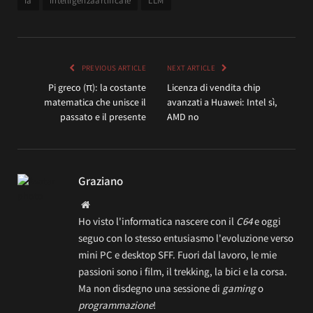
ia
intelligenzaartificale
LLM
PREVIOUS ARTICLE
NEXT ARTICLE
Pi greco (π): la costante
Licenza di vendita chip
matematica che unisce il
avanzati a Huawei: Intel sì,
passato e il presente
AMD no
Graziano
Website
Ho visto l'informatica nascere con il
C64
e oggi
seguo con lo stesso entusiasmo l'evoluzione verso
mini PC e desktop SFF. Fuori dal lavoro, le mie
passioni sono i film, il trekking, la bici e la corsa.
Ma non disdegno una sessione di
gaming
o
programmazione
!