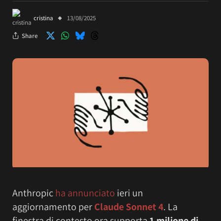
cristina
13/08/2025
Share
Anthropic
ha annunciato
ieri un
aggiornamento per
Claude Sonnet 4
. La
finestra di contesto ora supporta
1 milione di